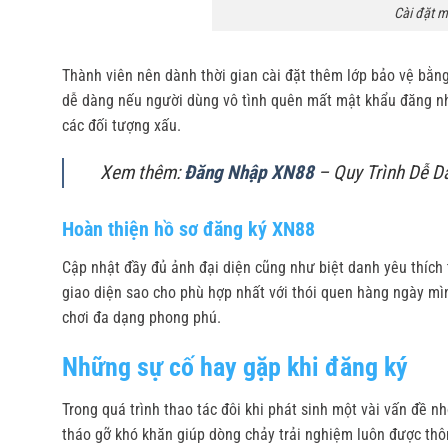
Cài đặt m
Thành viên nên dành thời gian cài đặt thêm lớp bảo vệ bằng
dễ dàng nếu người dùng vô tình quên mất mật khẩu đăng nh
các đối tượng xấu.
Xem thêm:
Đăng Nhập XN88
– Quy Trình Dễ D
Hoàn thiện hồ sơ đăng ký XN88
Cập nhật đầy đủ ảnh đại diện cũng như biệt danh yêu thích
giao diện sao cho phù hợp nhất với thói quen hàng ngày mì
chơi đa dạng phong phú.
Những sự cố hay gặp khi đăng ký
Trong quá trình thao tác đôi khi phát sinh một vài vấn đề
tháo gỡ khó khăn giúp dòng chảy trải nghiệm luôn được thô