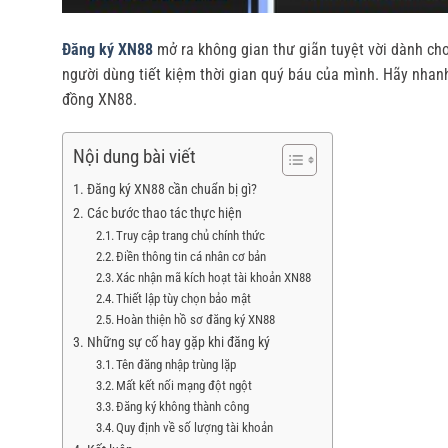
Đăng ký XN88
mở ra không gian thư giãn tuyệt vời dành cho
người dùng tiết kiệm thời gian quý báu của mình. Hãy nhanh
đồng XN88.
Nội dung bài viết
Đăng ký XN88 cần chuẩn bị gì?
Các bước thao tác thực hiện
Truy cập trang chủ chính thức
Điền thông tin cá nhân cơ bản
Xác nhận mã kích hoạt tài khoản XN88
Thiết lập tùy chọn bảo mật
Hoàn thiện hồ sơ đăng ký XN88
Những sự cố hay gặp khi đăng ký
Tên đăng nhập trùng lặp
Mất kết nối mạng đột ngột
Đăng ký không thành công
Quy định về số lượng tài khoản