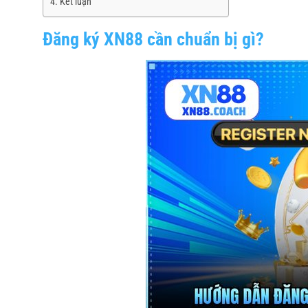
Kết luận
Đăng ký XN88 cần chuẩn bị gì?