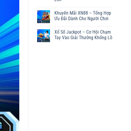
Ưu
Mãi
Không
Đãi
Hoàn
có
Nhận
Trả
Khuyến Mãi XN88 – Tổng Hợp
bình
Lại
XN88
luận
Ưu Đãi Dành Cho Người Chơi
Vốn
–
ở
Mỗi
Ưu
Khuyến
Không
Ngày
Đãi
Mãi
có
#3
Nhận
Xổ Số Jackpot – Cơ Hội Chạm
Nạp
bình
Lại
Lần
luận
Tay Vào Giải Thưởng Khổng Lồ
Vốn
Đầu
ở
Mỗi
XN88
Khuyến
Không
Ngày
–
Mãi
có
Ưu
XN88
bình
Đãi
–
luận
Đầu
Tổng
ở
Tay,
Hợp
Xổ
Giá
Ưu
Số
Trị
Đãi
Jackpot
Lớn
Dành
–
Cho
Cơ
Người
Hội
Chơi
Chạm
Tay
Vào
Giải
Thưởng
Khổng
Lồ