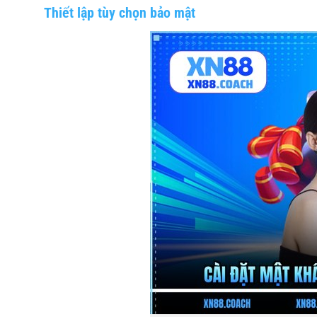
Thiết lập tùy chọn bảo mật