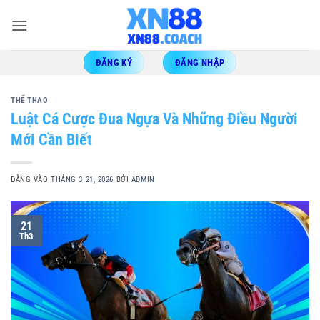
Bỏ
qua
nội
dung
ĐĂNG KÝ
ĐĂNG NHẬP
THỂ THAO
Luật Cá Cược Đua Ngựa Và Những Điều Người
Mới Cần Biết
ĐĂNG VÀO
THÁNG 3 21, 2026
BỞI
ADMIN
21
Th3