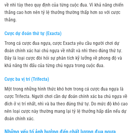
về nhì tùy theo quy định của từng cuộc đua. Vì khả năng chiến
thắng cao hơn nên tỷ lệ thưởng thường thấp hơn so với cược
thắng.
Cược dự đoán thứ tự (Exacta)
Trong cá cược đua ngựa, cược Exacta yêu cầu người chơi dự
đoán chính xác hai chú ngựa về nhất và nhì theo đúng thứ tự.
Đây là loại cược đòi hỏi sự phân tích kỹ lưỡng về phong độ và
khả năng thi đấu của từng chú ngựa trong cuộc đua.
Cược ba vị trí (Trifecta)
Một trong những hình thức khó hơn trong cá cược đua ngựa là
cược Trifecta. Người chơi cần dự đoán chính xác ba chú ngựa về
đích ở vị trí nhất, nhì và ba theo đúng thứ tự. Do mức độ khó cao
nên loại cược này thường mang lại tỷ lệ thưởng hấp dẫn nếu dự
đoán chính xác.
Những yếu tố ảnh hưởng đến chất lượng đua ngựa