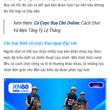
đua với tốc độ cao và kết quả khó đoán luôn tạo nên bầu không
khí hồi hộp và hấp dẫn.
Xem thêm:
Cá Cược Đua Chó Online
: Cách Chơi
Và Mẹo Tăng Tỷ Lệ Thắng
Các loại hình cá cược đua ngựa đặc sắc
Người chơi có thể lựa chọn nhiều loại kèo khác nhau tùy theo
mức độ hiểu biết và chiến thuật của mình. Mỗi hình thức cược
đều có cách chơi riêng và tỷ lệ thưởng khác nhau, từ những lựa
chọn đơn giản cho đến các kiểu dự đoán phức tạp hơn.