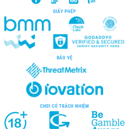
GIẤY PHÉP
BẢO VỆ
CHƠI CÓ TRÁCH NHIỆM