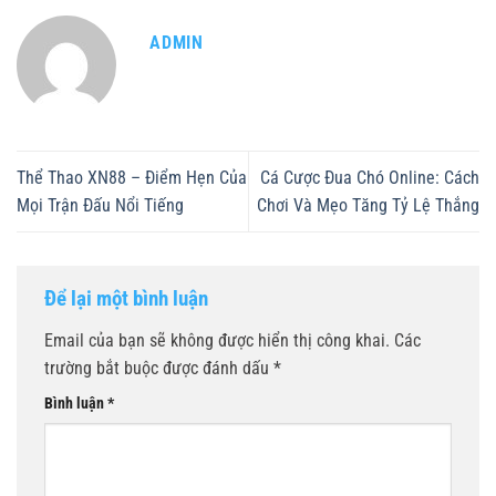
ADMIN
Thể Thao XN88 – Điểm Hẹn Của
Cá Cược Đua Chó Online: Cách
Mọi Trận Đấu Nổi Tiếng
Chơi Và Mẹo Tăng Tỷ Lệ Thắng
Để lại một bình luận
Email của bạn sẽ không được hiển thị công khai.
Các
trường bắt buộc được đánh dấu
*
Bình luận
*