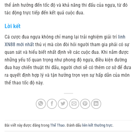
thể ảnh hưởng đến tốc độ và khả năng thi đấu của ngựa, từ đó
tác động trực tiếp đến kết quả cuộc đua.
Lời kết
Cá cược đua ngựa không chỉ mang lại trải nghiệm giải trí
linh
XN88 mới nhất
thú vị mà còn đòi hỏi người tham gia phải có sự
quan sát và hiểu biết nhất định về các cuộc đua. Khi nắm được
những yếu tố quan trọng như phong độ ngựa, điều kiện đường
đua hay chiến thuật thi đấu, người chơi sẽ có thêm cơ sở để đưa
ra quyết định hợp lý và tận hưởng trọn vẹn sự hấp dẫn của môn
thể thao tốc độ này.
Bài viết này được đăng trong
Thể Thao
. Đánh dấu
liên kết thường trực
.