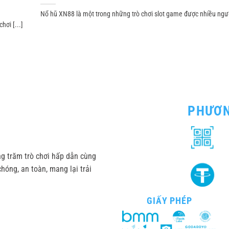
Nổ hũ XN88 là một trong những trò chơi slot game được nhiều người
hơi [...]
PHƯƠN
ng trăm trò chơi hấp dẫn cùng
hóng, an toàn, mang lại trải
GIẤY PHÉP