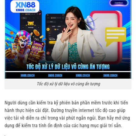
Tốc độ xử lý dữ liệu vô cùng ấn tượng
Người dùng cần kiểm tra kỹ phiên bản phần mềm trước khi tiến
hành thực hiện cài đặt. Đường truyền internet tốc độ cao giúp
việc tải về diễn ra chỉ trong vài phút ngắn ngủi. Bạn hãy mở ứng
dụng để kiểm tra tính ổn định của các hạng mục giải trí sẵn.