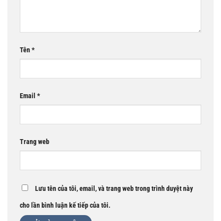
Tên
*
Email
*
Trang web
Lưu tên của tôi, email, và trang web trong trình duyệt này
cho lần bình luận kế tiếp của tôi.