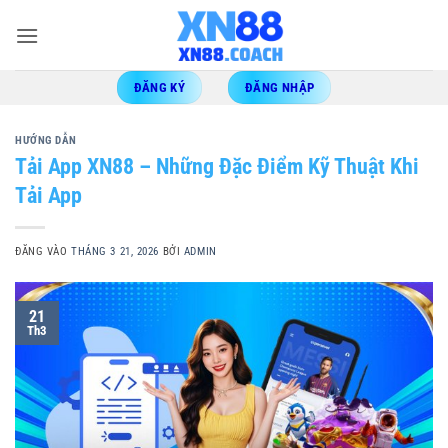
Bỏ
qua
nội
dung
ĐĂNG KÝ
ĐĂNG NHẬP
HƯỚNG DẪN
Tải App XN88 – Những Đặc Điểm Kỹ Thuật Khi
Tải App
ĐĂNG VÀO
THÁNG 3 21, 2026
BỞI
ADMIN
21
Th3