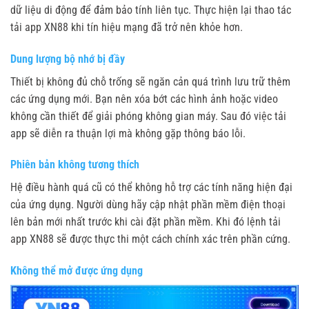
dữ liệu di động để đảm bảo tính liên tục. Thực hiện lại thao tác
tải app XN88 khi tín hiệu mạng đã trở nên khỏe hơn.
Dung lượng bộ nhớ bị đầy
Thiết bị không đủ chỗ trống sẽ ngăn cản quá trình lưu trữ thêm
các ứng dụng mới. Bạn nên xóa bớt các hình ảnh hoặc video
không cần thiết để giải phóng không gian máy. Sau đó việc tải
app sẽ diễn ra thuận lợi mà không gặp thông báo lỗi.
Phiên bản không tương thích
Hệ điều hành quá cũ có thể không hỗ trợ các tính năng hiện đại
của ứng dụng. Người dùng hãy cập nhật phần mềm điện thoại
lên bản mới nhất trước khi cài đặt phần mềm. Khi đó lệnh tải
app XN88 sẽ được thực thi một cách chính xác trên phần cứng.
Không thể mở được ứng dụng