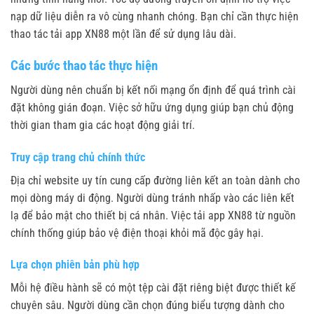
nạp dữ liệu diễn ra vô cùng nhanh chóng. Bạn chỉ cần thực hiện
thao tác tải app XN88 một lần để sử dụng lâu dài.
Các bước thao tác thực hiện
Người dùng nên chuẩn bị kết nối mạng ổn định để quá trình cài
đặt không gián đoạn. Việc sở hữu ứng dụng giúp bạn chủ động
thời gian tham gia các hoạt động giải trí.
Truy cập trang chủ chính thức
Địa chỉ website uy tín cung cấp đường liên kết an toàn dành cho
mọi dòng máy di động. Người dùng tránh nhấp vào các liên kết
lạ để bảo mật cho thiết bị cá nhân. Việc tải app XN88 từ nguồn
chính thống giúp bảo vệ điện thoại khỏi mã độc gây hại.
Lựa chọn phiên bản phù hợp
Mỗi hệ điều hành sẽ có một tệp cài đặt riêng biệt được thiết kế
chuyên sâu. Người dùng cần chọn đúng biểu tượng dành cho