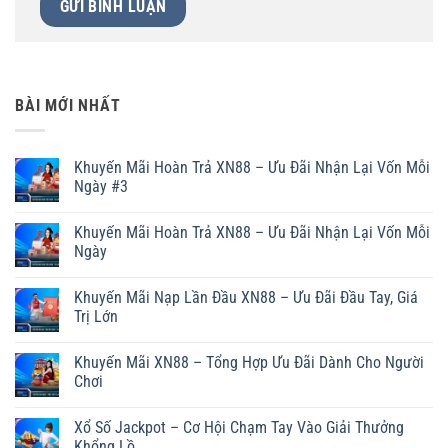
BÀI MỚI NHẤT
Khuyến Mãi Hoàn Trả XN88 – Ưu Đãi Nhận Lại Vốn Mỗi
Ngày #3
Không
có
Khuyến Mãi Hoàn Trả XN88 – Ưu Đãi Nhận Lại Vốn Mỗi
bình
luận
Ngày
ở
Khuyến
Không
Mãi
có
Khuyến Mãi Nạp Lần Đầu XN88 – Ưu Đãi Đầu Tay, Giá
Hoàn
bình
Trả
luận
Trị Lớn
XN88
ở
–
Khuyến
Không
Ưu
Mãi
có
Khuyến Mãi XN88 – Tổng Hợp Ưu Đãi Dành Cho Người
Đãi
Hoàn
bình
Nhận
Trả
luận
Chơi
Lại
XN88
ở
Vốn
–
Khuyến
Không
Mỗi
Ưu
Mãi
có
Xổ Số Jackpot – Cơ Hội Chạm Tay Vào Giải Thưởng
Ngày
Đãi
Nạp
bình
#3
Nhận
Lần
luận
Khổng Lồ