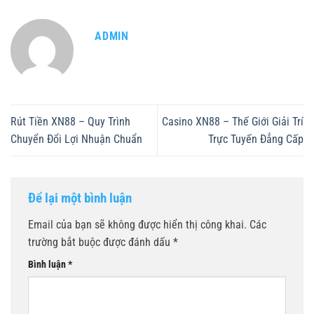
ADMIN
Rút Tiền XN88 – Quy Trình
Casino XN88 – Thế Giới Giải Trí
Chuyển Đổi Lợi Nhuận Chuẩn
Trực Tuyến Đẳng Cấp
Để lại một bình luận
Email của bạn sẽ không được hiển thị công khai.
Các
trường bắt buộc được đánh dấu
*
Bình luận
*