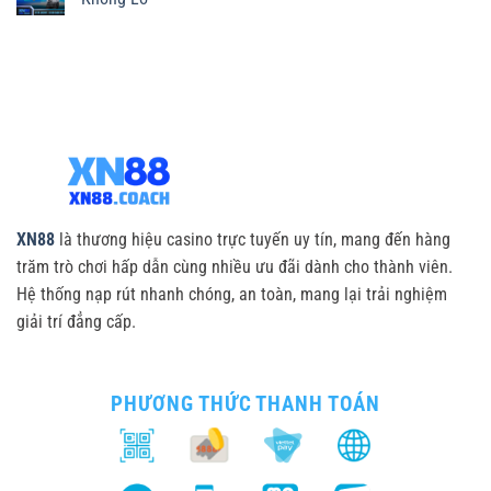
Lại
Đầu
ở
Vốn
XN88
Khuyến
Không
Mỗi
–
Mãi
có
Ngày
Ưu
XN88
bình
Đãi
–
luận
Đầu
Tổng
ở
Tay,
Hợp
Xổ
Giá
Ưu
Số
Trị
Đãi
Jackpot
Lớn
Dành
–
Cho
Cơ
Người
Hội
Chơi
Chạm
Tay
Vào
Giải
Thưởng
XN88
là thương hiệu casino trực tuyến uy tín, mang đến hàng
Khổng
Lồ
trăm trò chơi hấp dẫn cùng nhiều ưu đãi dành cho thành viên.
Hệ thống nạp rút nhanh chóng, an toàn, mang lại trải nghiệm
giải trí đẳng cấp.
PHƯƠNG THỨC THANH TOÁN